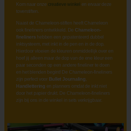
Kom naar onze
creatieve winkel
en ervaar deze
toverstiften.
Naast de Chameleon-stiften heeft Chameleon
ook fineliners ontwikkeld. De
Chameleon-
fineliners
hebben een gepatenteerd dubbel
inktsysteem, met inkt in de pen en in de dop.
Hierdoor vloeien de kleuren onmiddellijk over en
hoef jij alleen maar de dop van de ene kleur een
paar seconden op een andere fineliner te doen
en het blenden begint! De Chameleon-fineliners
zijn perfect voor
Bullet Journaling
,
Handlettering
en planners omdat de inkt niet
door het papier drukt. De Chameleon-fineliners
zijn bij ons in de winkel in sets verkrijgbaar.