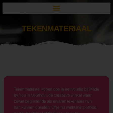
TEKENMATERIAAL
Tekenmateriaal kopen doe je eenvoudig bij Made
by You in Voorhout, dé creatieve winkel waar
zowel beginnende als ervaren tekenaars hun
hart kunnen ophalen. Of je nu werkt met potlood,