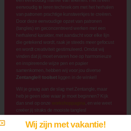
een eenvoudig manier van tekenen. Het is een
eenvoudig te leren techniek om met het herhalen
van patronen prachtige kunstwerkjes te creëren.
Door deze eenvoudige opzet van patronen
(tangles) en geconcentreerd werken met een
herhalend karakter, met aandacht voor elke lijn
die getekend wordt, raak je steeds meer gefocust
en wordt creativiteit gestimuleerd. Omdat wij
vinden dat jij moet ervaren hoe op harmonieuze
en inspirerende wijze pen en papier
samenkomen, hebben wij voor jou diverse
Zentangle® toolset
liggen in de winkel!
Wil je graag aan de slag met Zentangle, maar
heb je geen idee waar je moet beginnen? Kijk
dan snel op onze
workshoppagina
, en wie weet
creëer jij straks de mooiste tangles!
Wij zijn met vakantie!