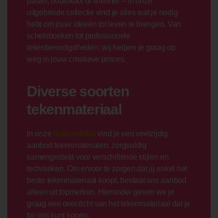
pastel, houtskool of fineliner – in onze
uitgebreide collectie vind je alles wat je nodig
hebt om jouw ideeën tot leven te brengen. Van
schetsboeken tot professionele
tekenbenodigdheden: wij helpen je graag op
weg in jouw creatieve proces.
Diverse soorten
tekenmateriaal
In onze
hobbywinkel
vind je een veelzijdig
aanbod tekenmaterialen, zorgvuldig
samengesteld voor verschillende stijlen en
technieken. Om ervoor te zorgen dat jij enkel het
beste tekenmateriaal koopt, bestaat ons aanbod
alleen uit topmerken. Hieronder geven we je
graag een overzicht van het tekenmateriaal dat je
bij ons kunt kopen.