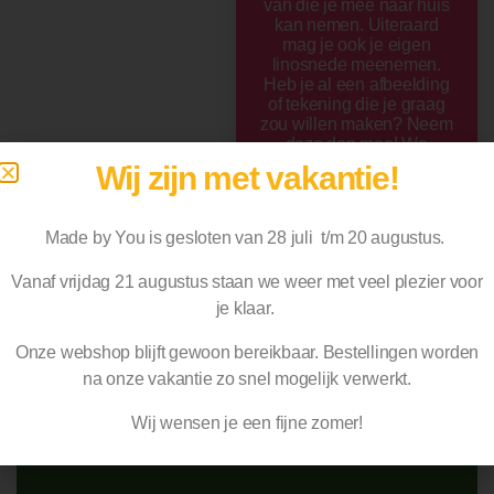
van die je mee naar huis
kan nemen. Uiteraard
mag je ook je eigen
linosnede meenemen.
Heb je al een afbeelding
of tekening die je graag
zou willen maken? Neem
deze dan mee! We
werken op linoplaatjes
Wij zijn met vakantie!
van 15x20cm.
De workshop kost € 41,50
per persoon, dit is
Made by You is gesloten van 28 juli t/m 20 augustus.
inclusief materiaal,
instructie en koffie/thee
Vanaf vrijdag 21 augustus staan we weer met veel plezier voor
met wat lekkers.
€
41,50
je klaar.
Uitverkocht
Onze webshop blijft gewoon bereikbaar. Bestellingen worden
na
onze vakantie zo snel mogelijk verwerkt.
Wij wensen je een fijne zomer!