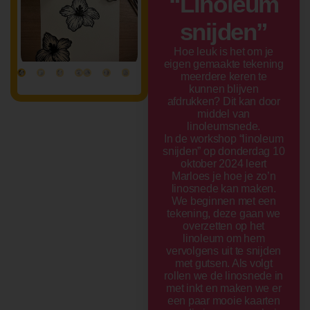
“Linoleum
snijden”
Hoe leuk is het om je
eigen gemaakte tekening
meerdere keren te
kunnen blijven
afdrukken? Dit kan door
middel van
linoleumsnede.
In de workshop “linoleum
snijden” op donderdag 10
oktober 2024 leert
Marloes je hoe je zo’n
linosnede kan maken.
We beginnen met een
tekening, deze gaan we
overzetten op het
linoleum om hem
vervolgens uit te snijden
met gutsen. Als volgt
rollen we de linosnede in
met inkt en maken we er
een paar mooie kaarten