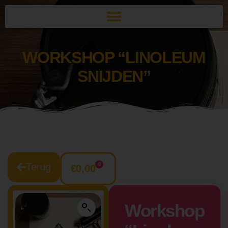
WORKSHOP “LINOLEUM
SNIJDEN”
0
Terug
€
0,00
Workshop