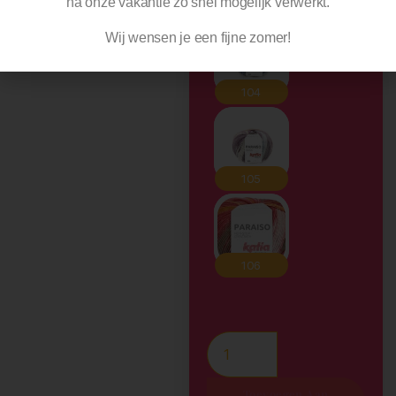
na
onze vakantie zo snel mogelijk verwerkt.
Wij wensen je een fijne zomer!
Toevoegen Aan