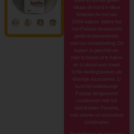
Kleur en zomer geven
elkaar de hand in deze
fantastische bol van
100% katoen. Iedere bol
van Paraiso beslaat een
perfecte kleurenreeks
voor uw zomerkleding. Dit
katoen is geschikt om
mee te breien of te haken
en is ideaal voor zowel
lichte kledingstukken als
kleurige accessoires. U
kunt het veelkleurige
Paraiso desgewenst
combineren met het
basiskatoen Panama,
voor unieke en exclusieve
combinaties.