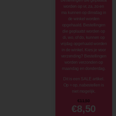
Bestellingen die geplaatst
worden op vr, za, zo en
ma kunnen op dinsdag in
de winkel worden
opgehaald. Bestellingen
die geplaatst worden op
di, wo, of do, kunnen op
vrijdag opgehaald worden
in de winkel. Kies je voor
verzending? Bestellingen
worden verzonden op
maandag en donderdag.
Dit is een SALE artikel.
Op = op, nabestellen is
niet mogelijk.
€
11,50
€
8,50