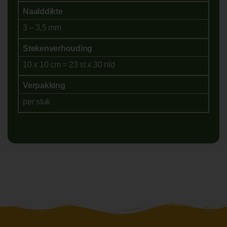
Naalddikte
3 – 3,5 mm
Stekenverhouding
10 x 10 cm = 23 st x 30 nld
Verpakking
per stuk