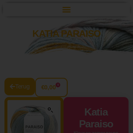
KATIA PARAISO
0
Terug
€
0,00
Katia
Paraiso