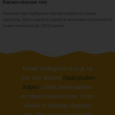
Katoen-viscose mix
Glanzend type haakgaren met een subtiele en chique
uitstraling. Het is soepel en prettig te verwerken en behoud net
zoveel stevigheid als 100% katoen.
Naast haakgaren kun je bij
ons ook andere
haakspullen
kopen
, zoals haaknaalden
en steekmarkeerders. Onze
winkel is volledig uitgerust
met alles wat je nodig hebt