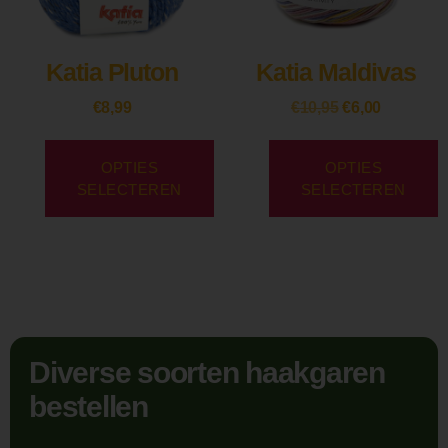
Katia Pluton
Katia Maldivas
€
8,99
€
10,95
€
6,00
OPTIES
OPTIES
SELECTEREN
SELECTEREN
Diverse soorten haakgaren
bestellen