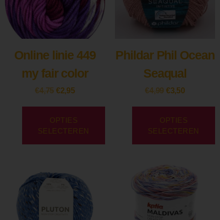
Online linie 449
Phildar Phil Ocean
my fair color
Seaqual
€
4,75
€
2,95
€
4,99
€
3,50
OPTIES
OPTIES
SELECTEREN
SELECTEREN