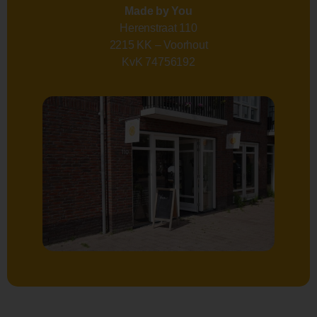
Made by You
Herenstraat 110
2215 KK – Voorhout
KvK 74756192