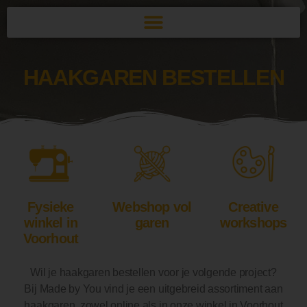
HAAKGAREN BESTELLEN
Fysieke
Webshop vol
Creative
winkel in
garen
workshops
Voorhout
Wil je haakgaren bestellen voor je volgende project?
Bij Made by You vind je een uitgebreid assortiment aan
haakgaren, zowel online als in onze winkel in Voorhout