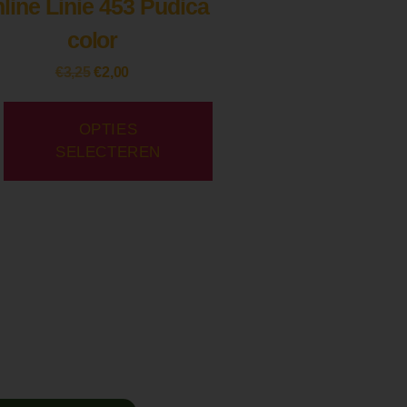
line Linie 453 Pudica
color
€
3,25
€
2,00
OPTIES
SELECTEREN