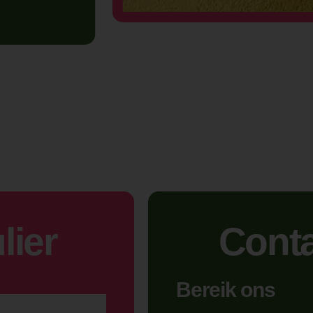
lier
Cont
Bereik ons