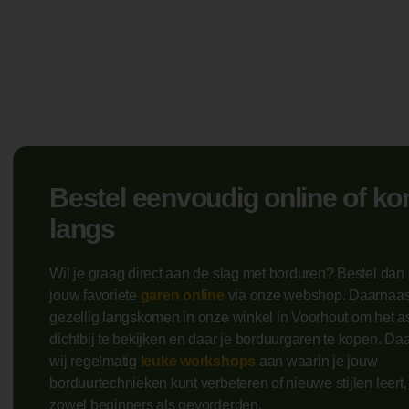
Bestel eenvoudig online of k
langs
Wil je graag direct aan de slag met borduren? Bestel da
jouw favoriete
garen online
via onze webshop. Daarnaast
gezellig langskomen in onze winkel in Voorhout om het a
dichtbij te bekijken en daar je borduurgaren te kopen. Da
wij regelmatig
leuke workshops
aan waarin je jouw
borduurtechnieken kunt verbeteren of nieuwe stijlen leert,
zowel beginners als gevorderden.