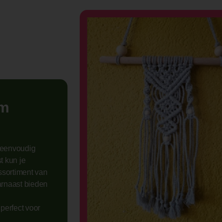
om
n eenvoudig
 kun je
ssortiment van
arnaast bieden
 perfect voor