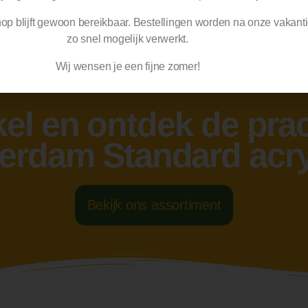
p blijft gewoon bereikbaar. Bestellingen worden na
onze vakant
zo snel mogelijk verwerkt.
Wij wensen je een fijne zomer!
el en ontdek de prac
rdam Standard acry
Bekijk ons assortiment